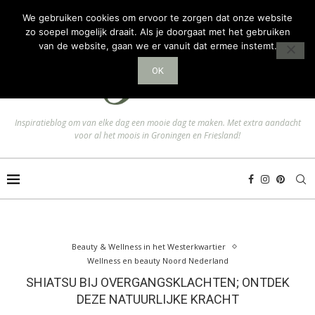
We gebruiken cookies om ervoor te zorgen dat onze website
zo soepel mogelijk draait. Als je doorgaat met het gebruiken
van de website, gaan we er vanuit dat ermee instemt.
OK
Inspiratieblog om van elke dag een mooie dag te maken. Met extra aandacht
voor al het moois in Groningen en Friesland!
Beauty & Wellness in het Westerkwartier
Wellness en beauty Noord Nederland
SHIATSU BIJ OVERGANGSKLACHTEN; ONTDEK
DEZE NATUURLIJKE KRACHT