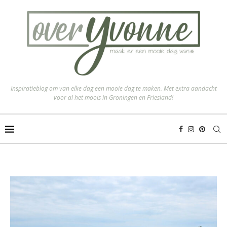
Inspiratieblog om van elke dag een mooie dag te maken. Met extra aandacht
voor al het moois in Groningen en Friesland!