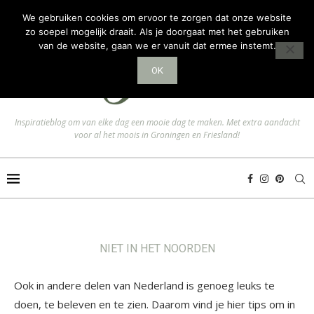
We gebruiken cookies om ervoor te zorgen dat onze website
zo soepel mogelijk draait. Als je doorgaat met het gebruiken
van de website, gaan we er vanuit dat ermee instemt.
OK
Inspiratieblog om van elke dag een mooie dag te maken. Met extra aandacht
voor al het moois in Groningen en Friesland!
NIET IN HET NOORDEN
Ook in andere delen van Nederland is genoeg leuks te
doen, te beleven en te zien. Daarom vind je hier tips om in