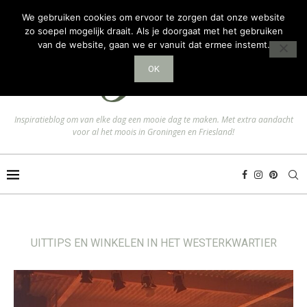
We gebruiken cookies om ervoor te zorgen dat onze website
zo soepel mogelijk draait. Als je doorgaat met het gebruiken
van de website, gaan we er vanuit dat ermee instemt.
OK
Inspiratieblog om van elke dag een mooie dag te maken. Met extra aandacht
voor al het moois in Groningen en Friesland!
UITTIPS EN WINKELEN IN HET WESTERKWARTIER