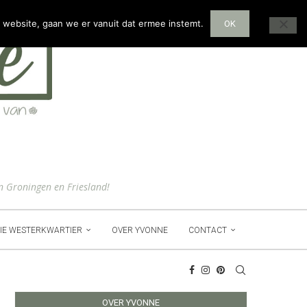
 website, gaan we er vanuit dat ermee instemt.
OK
n Groningen en Friesland!
IE WESTERKWARTIER
OVER YVONNE
CONTACT
OVER YVONNE