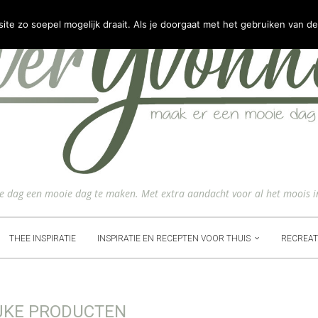
e zo soepel mogelijk draait. Als je doorgaat met het gebruiken van de
ke dag een mooie dag te maken. Met extra aandacht voor al het moois i
THEE INSPIRATIE
INSPIRATIE EN RECEPTEN VOOR THUIS
RECREAT
JKE PRODUCTEN