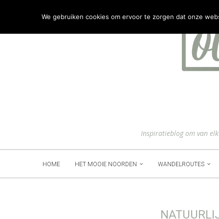
We gebruiken cookies om ervoor te zorgen dat onze websit
Inspiratieblog om van el
HOME
HET MOOIE NOORDEN
WANDELROUTES
NATUURLI