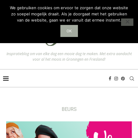
We gebruiken cookies om ervoor te zorgen dat onze website
zo soepel mogelijk draait. Als je doorgaat met het gebruiken
van de website, gaan we er vanuit dat ermee instemt.
OK
Inspiratieblog om van elke dag een mooie dag te maken. Met extra aandacht
voor al het moois in Groningen en Friesland!
BEURS