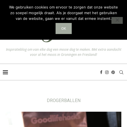
We gebruiken cookies om ervoor te zorgen dat onze website
zo soepel mogelijk draait. Als je doorgaat met het gebruiken
van de website, gaan we er vanuit dat ermee instemt.
OK
Inspiratieblog om van elke dag een mooie dag te maken. Met extra aandacht
voor al het moois in Groningen en Friesland!
DROGERBALLEN