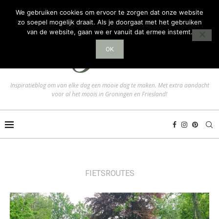
We gebruiken cookies om ervoor te zorgen dat onze website
zo soepel mogelijk draait. Als je doorgaat met het gebruiken
van de website, gaan we er vanuit dat ermee instemt.
OK
Inspiratieblog om van elke dag een mooie dag te maken. Met extra aandacht
voor al het moois in Groningen en Friesland!
FIETSROUTES