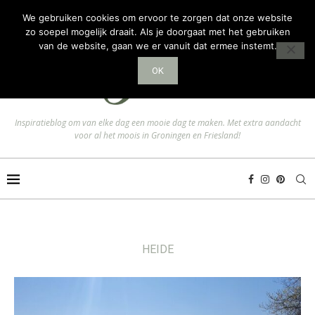
We gebruiken cookies om ervoor te zorgen dat onze website
zo soepel mogelijk draait. Als je doorgaat met het gebruiken
van de website, gaan we er vanuit dat ermee instemt.
OK
Inspiratieblog om van elke dag een mooie dag te maken. Met extra aandacht
voor al het moois in Groningen en Friesland!
HEIDE