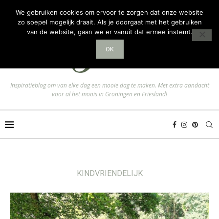
We gebruiken cookies om ervoor te zorgen dat onze website
zo soepel mogelijk draait. Als je doorgaat met het gebruiken
van de website, gaan we er vanuit dat ermee instemt.
OK
Inspiratieblog om van elke dag een mooie dag te maken. Met extra aandacht
voor al het moois in Groningen en Friesland!
KINDVRIENDELIJK