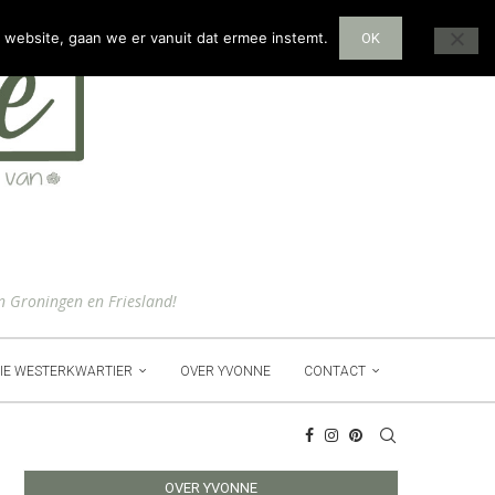
 website, gaan we er vanuit dat ermee instemt.
OK
n Groningen en Friesland!
IE WESTERKWARTIER
OVER YVONNE
CONTACT
OVER YVONNE