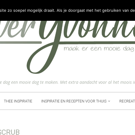
e zo soepel mogelijk draait. Als je doorgaat met het gebruiken van de
ke dag een mooie dag te maken. Met extra aandacht voor al het moois i
THEE INSPIRATIE
INSPIRATIE EN RECEPTEN VOOR THUIS
RECREAT
SCRUB