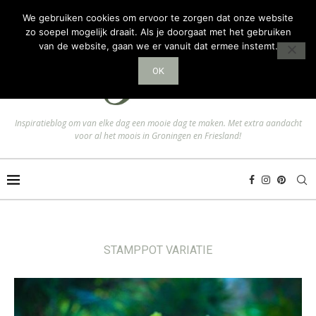
We gebruiken cookies om ervoor te zorgen dat onze website
zo soepel mogelijk draait. Als je doorgaat met het gebruiken
van de website, gaan we er vanuit dat ermee instemt.
OK
Inspiratieblog om van elke dag een mooie dag te maken. Met extra aandacht
voor al het moois in Groningen en Friesland!
STAMPPOT VARIATIE