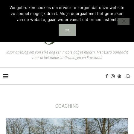
We gebruiken cookies om ervoor te zorgen dat onze website
zo soepel mogelijk draait. Als je doorgaat met het gebruiken
van de website, gaan we er vanuit dat ermee instemt.
OK
Inspiratieblog om van elke dag een mooie dag te maken. Met extra aandacht
voor al het moois in Groningen en Friesland!
COACHING