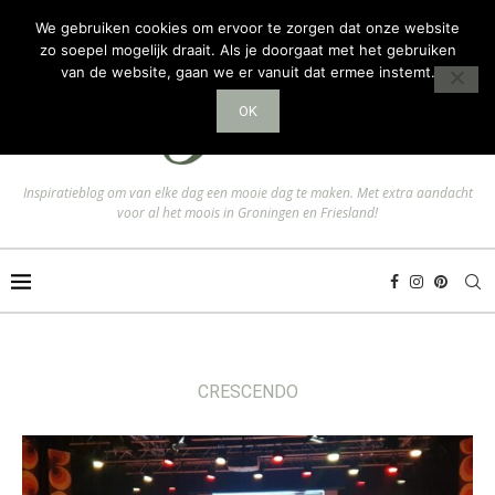
We gebruiken cookies om ervoor te zorgen dat onze website
zo soepel mogelijk draait. Als je doorgaat met het gebruiken
van de website, gaan we er vanuit dat ermee instemt.
OK
Inspiratieblog om van elke dag een mooie dag te maken. Met extra aandacht
voor al het moois in Groningen en Friesland!
CRESCENDO