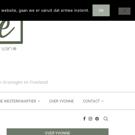
 website, gaan we er vanuit dat ermee instemt.
OK
n Groningen en Friesland!
IE WESTERKWARTIER
OVER YVONNE
CONTACT
OVER YVONNE