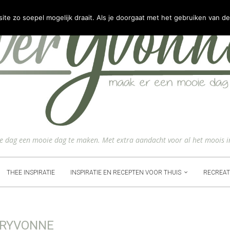
e zo soepel mogelijk draait. Als je doorgaat met het gebruiken van de
ke dag een mooie dag te maken. Met extra aandacht voor al het moois i
THEE INSPIRATIE
INSPIRATIE EN RECEPTEN VOOR THUIS
RECREAT
RYVONNE