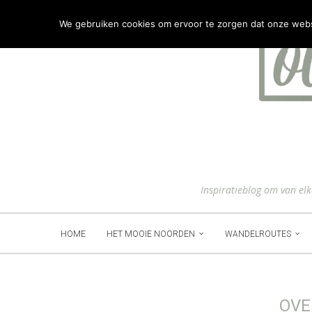
We gebruiken cookies om ervoor te zorgen dat onze websit
Inspiratieblog om van el
HOME
HET MOOIE NOORDEN
WANDELROUTES
OVE