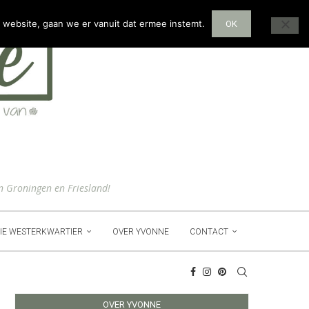
 website, gaan we er vanuit dat ermee instemt.
OK
n Groningen en Friesland!
IE WESTERKWARTIER
OVER YVONNE
CONTACT
OVER YVONNE