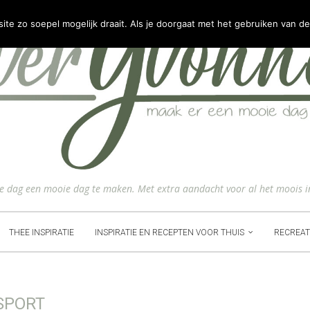
e zo soepel mogelijk draait. Als je doorgaat met het gebruiken van de
ke dag een mooie dag te maken. Met extra aandacht voor al het moois i
THEE INSPIRATIE
INSPIRATIE EN RECEPTEN VOOR THUIS
RECREAT
SPORT