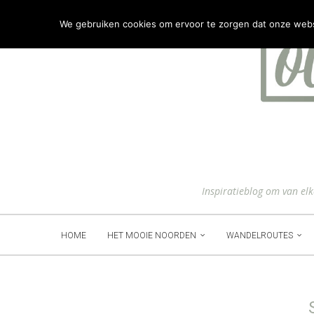
We gebruiken cookies om ervoor te zorgen dat onze websit
Inspiratieblog om van el
HOME
HET MOOIE NOORDEN
WANDELROUTES