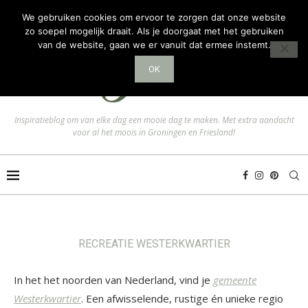
We gebruiken cookies om ervoor te zorgen dat onze website
zo soepel mogelijk draait. Als je doorgaat met het gebruiken
van de website, gaan we er vanuit dat ermee instemt.
OK
Inspiratieblog om van elke dag een mooie dag te maken. Met extra aandacht
voor al het moois in Groningen en Friesland!
RECREATIE WESTERKWARTIER
In het het noorden van Nederland, vind je
gemeente
Westerkwartier
. Een afwisselende, rustige én unieke regio