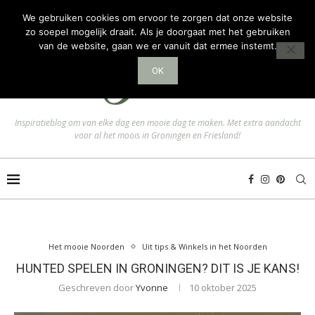
We gebruiken cookies om ervoor te zorgen dat onze website
zo soepel mogelijk draait. Als je doorgaat met het gebruiken
van de website, gaan we er vanuit dat ermee instemt.
OK
Inspiratieblog om van elke dag een mooie dag te maken. Met extra aandacht
voor al het moois in Groningen en Friesland!
Het mooie Noorden
Uit tips & Winkels in het Noorden
HUNTED SPELEN IN GRONINGEN? DIT IS JE KANS!
Geschreven door
Yvonne
10 oktober 2025