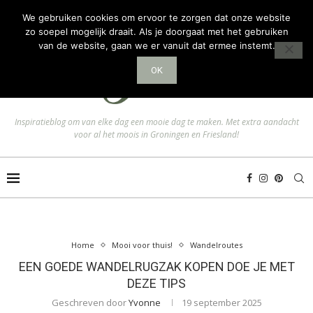
We gebruiken cookies om ervoor te zorgen dat onze website
zo soepel mogelijk draait. Als je doorgaat met het gebruiken
van de website, gaan we er vanuit dat ermee instemt.
OK
Inspiratieblog om van elke dag een mooie dag te maken. Met extra aandacht
voor al het moois in Groningen en Friesland!
Home
Mooi voor thuis!
Wandelroutes
EEN GOEDE WANDELRUGZAK KOPEN DOE JE MET
DEZE TIPS
Geschreven door
Yvonne
19 september 2025