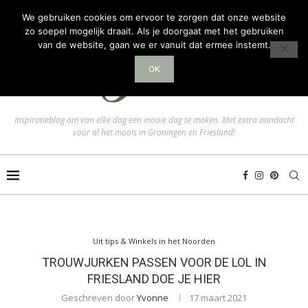
We gebruiken cookies om ervoor te zorgen dat onze website
zo soepel mogelijk draait. Als je doorgaat met het gebruiken
van de website, gaan we er vanuit dat ermee instemt.
OK
Inspiratieblog om van elke dag een mooie dag te maken. Met extra aandacht
voor al het moois in Groningen en Friesland!
Uit tips & Winkels in het Noorden
TROUWJURKEN PASSEN VOOR DE LOL IN
FRIESLAND DOE JE HIER
Geschreven door
Yvonne
17 maart 2021