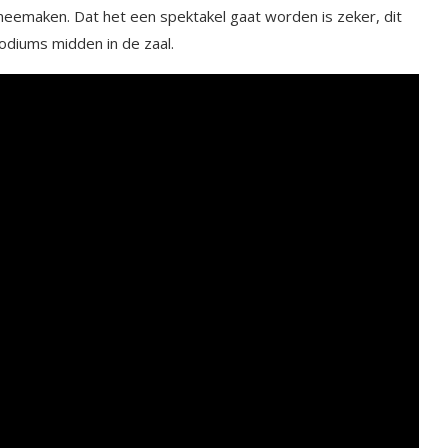
 meemaken. Dat het een spektakel gaat worden is zeker, dit
podiums midden in de zaal.