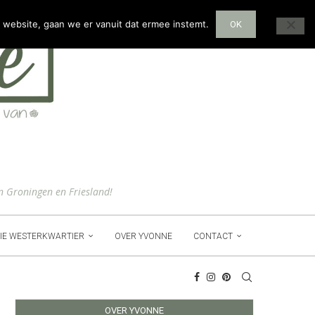
 website, gaan we er vanuit dat ermee instemt.
OK
n Groningen en Friesland!
IE WESTERKWARTIER
OVER YVONNE
CONTACT
OVER YVONNE