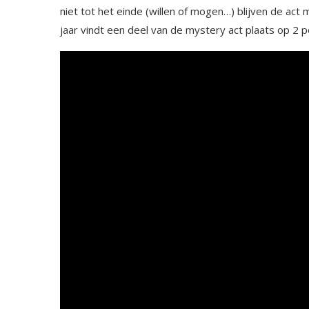
niet tot het einde (willen of mogen…) blijven de act
jaar vindt een deel van de mystery act plaats op 2 