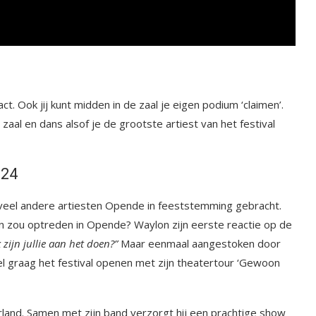
t. Ook jij kunt midden in de zaal je eigen podium ‘claimen’.
aal en dans alsof je de grootste artiest van het festival
024
 veel andere artiesten Opende in feeststemming gebracht.
lon zou optreden in Opende? Waylon zijn eerste reactie op de
 zijn jullie aan het doen?”
Maar eenmaal aangestoken door
el graag het festival openen met zijn theatertour ‘Gewoon
land. Samen met zijn band verzorgt hij een prachtige show