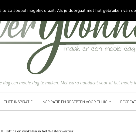
e zo soepel mogelijk draait. Als je doorgaat met het gebruiken van de
ke dag een mooie dag te maken. Met extra aandacht voor al het moois i
THEE INSPIRATIE
INSPIRATIE EN RECEPTEN VOOR THUIS
RECREAT
Uittips en winkelen in het Westerkwartier