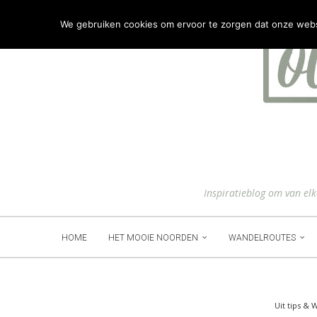
We gebruiken cookies om ervoor te zorgen dat onze websit
Inspiratieblog om van el
HOME
HET MOOIE NOORDEN
WANDELROUTES
Uit tips & 