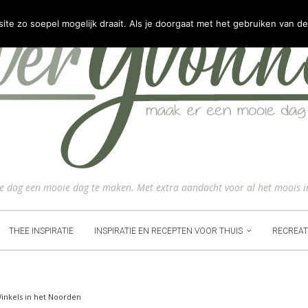
e zo soepel mogelijk draait. Als je doorgaat met het gebruiken van de
ke dag een mooie dag te maken. Met extra aandacht voor al het moois i
THEE INSPIRATIE
INSPIRATIE EN RECEPTEN VOOR THUIS
RECREAT
Winkels in het Noorden