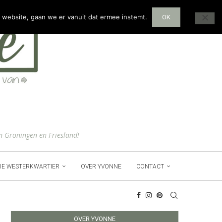
 website, gaan we er vanuit dat ermee instemt.
OK
n Groningen en Friesland!
IE WESTERKWARTIER
OVER YVONNE
CONTACT
OVER YVONNE