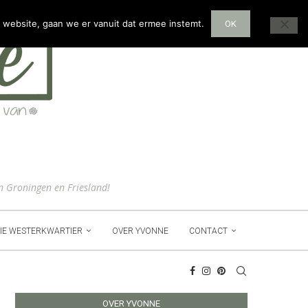
 website, gaan we er vanuit dat ermee instemt.
OK
n Groningen en Friesland!
IE WESTERKWARTIER
OVER YVONNE
CONTACT
OVER YVONNE