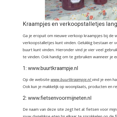
Kraampjes en verkoopstalletjes lan
Ga je eropuit om nieuwe verkoop kraampjes bij de w
verkoopstalletjes kunt vinden. Gelukkig bestaan er 
buurt kunt vinden. Hieronder vind je vier veel gebru
te vinden. Ook handig om te gebruiken wanneer je e
1: www.buurtkraampje.nl
Op de website
www.buurtkraampje.nl
vind je een ha
Ook kun je makkelijk op woonplaats, producten en r
2: www.fietsenvoormijneten.nl
De naam van deze site zegt het al: fietsen voor mi
jouw dagelijkse eten bij elkaar te sprokkelen op de f