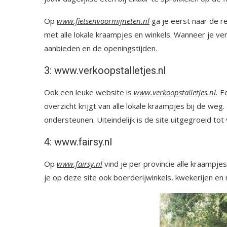
Op
www.fietsenvoormijneten.nl
ga je eerst naar de re
met alle lokale kraampjes en winkels. Wanneer je ve
aanbieden en de openingstijden.
3: www.verkoopstalletjes.nl
Ook een leuke website is
www.verkoopstalletjes.nl
.
E
overzicht krijgt van alle lokale kraampjes bij de we
ondersteunen. Uiteindelijk is de site uitgegroeid to
4: www.fairsy.nl
Op
www.fairsy.nl
vind je per provincie alle kraampj
je op deze site ook boerderijwinkels, kwekerijen e