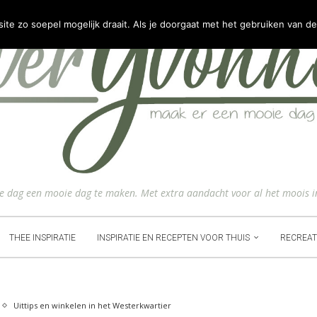
e zo soepel mogelijk draait. Als je doorgaat met het gebruiken van de
ke dag een mooie dag te maken. Met extra aandacht voor al het moois i
THEE INSPIRATIE
INSPIRATIE EN RECEPTEN VOOR THUIS
RECREAT
Uittips en winkelen in het Westerkwartier