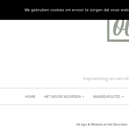
We gebruiken cookies om ervoor te zorgen dat onze websit
Inspiratieblog om van el
HOME
HET MOOIE NOORDEN
WANDELROUTES
Uit tips & Winkels in het Noorden