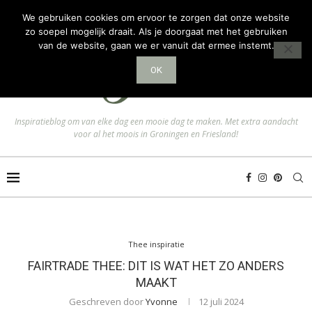
We gebruiken cookies om ervoor te zorgen dat onze website
zo soepel mogelijk draait. Als je doorgaat met het gebruiken
van de website, gaan we er vanuit dat ermee instemt.
OK
Inspiratieblog om van elke dag een mooie dag te maken. Met extra aandacht
voor al het moois in Groningen en Friesland!
Thee inspiratie
FAIRTRADE THEE: DIT IS WAT HET ZO ANDERS
MAAKT
Geschreven door
Yvonne
12 juli 2024