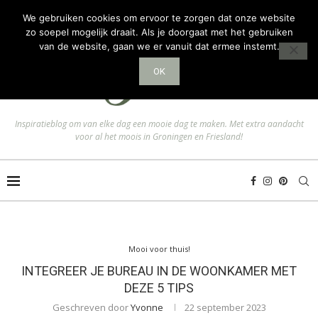
We gebruiken cookies om ervoor te zorgen dat onze website
zo soepel mogelijk draait. Als je doorgaat met het gebruiken
van de website, gaan we er vanuit dat ermee instemt.
OK
Inspiratieblog om van elke dag een mooie dag te maken. Met extra aandacht
voor al het moois in Groningen en Friesland!
Mooi voor thuis!
INTEGREER JE BUREAU IN DE WOONKAMER MET
DEZE 5 TIPS
Geschreven door
Yvonne
22 september 2023