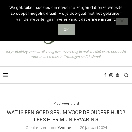
We gebruiken cookies om ervoor te zorgen dat onze website
zo soepel mogelijk draait. Als je doorgaat met het gebruiken
van de website, gaan we er vanuit dat ermee instemt.
OK
Inspiratieblog om van elke dag een mooie dag te maken. Met extra aandacht
voor al het moois in Groningen en Friesland!
Mooi voor thuis!
WAT IS EEN GOED SERUM VOOR DE OUDERE HUID?
LEES HIER MIJN ERVARING
Geschreven door
Yvonne
20 januari 2024