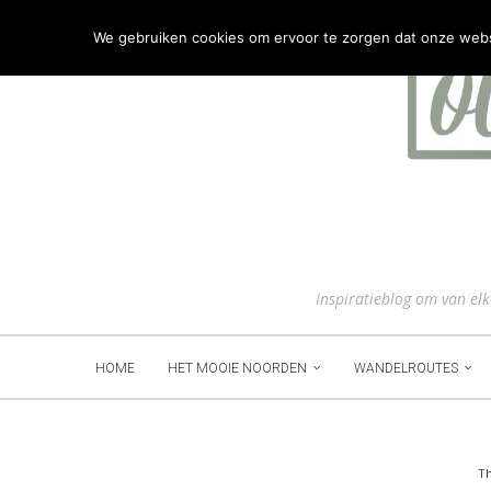
We gebruiken cookies om ervoor te zorgen dat onze websit
Inspiratieblog om van el
HOME
HET MOOIE NOORDEN
WANDELROUTES
Th