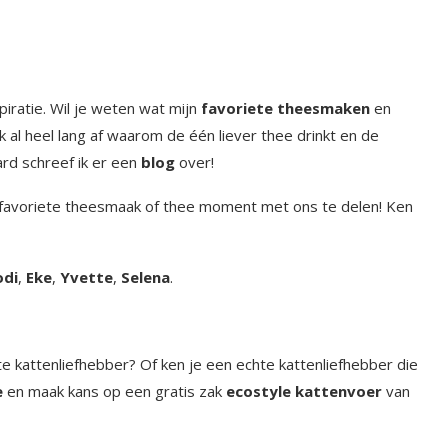
ratie. Wil je weten wat mijn
favoriete theesmaken
en
ok al heel lang af waarom de één liever thee drinkt en de
aard schreef ik er een
blog
over!
w favoriete theesmaak of thee moment met ons te delen! Ken
odi
,
Eke
,
Yvette
,
Selena
.
te kattenliefhebber? Of ken je een echte kattenliefhebber die
e
en maak kans op een gratis zak
ecostyle kattenvoer
van