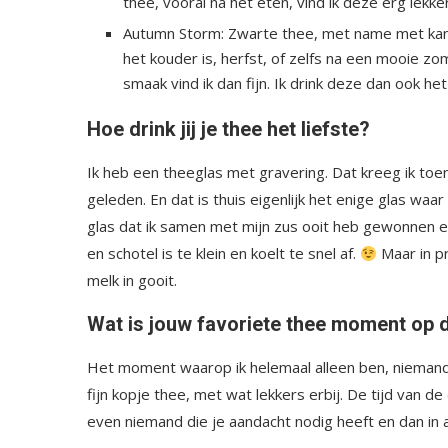
thee, vooral na het eten, vind ik deze erg lekker
Autumn Storm: Zwarte thee, met name met kanee
het kouder is, herfst, of zelfs na een mooie z
smaak vind ik dan fijn. Ik drink deze dan ook het 
Hoe drink jij je thee het liefste?
Ik heb een theeglas met gravering. Dat kreeg ik toen 
geleden. En dat is thuis eigenlijk het enige glas waa
glas dat ik samen met mijn zus ooit heb gewonnen er
en schotel is te klein en koelt te snel af.
Maar in pr
melk in gooit.
Wat is jouw favoriete thee moment op 
Het moment waarop ik helemaal alleen ben, niemand 
fijn kopje thee, met wat lekkers erbij. De tijd van de
even niemand die je aandacht nodig heeft en dan in a