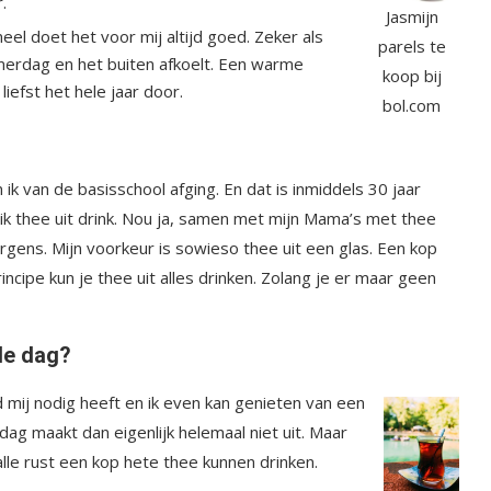
.
Jasmijn
l doet het voor mij altijd goed. Zeker als
parels
te
omerdag en het buiten afkoelt. Een warme
koop bij
liefst het hele jaar door.
bol.com
ik van de basisschool afging. En dat is inmiddels 30 jaar
r ik thee uit drink. Nou ja, samen met mijn Mama’s met thee
gens. Mijn voorkeur is sowieso thee uit een glas. Een kop
incipe kun je thee uit alles drinken. Zolang je er maar geen
de dag?
mij nodig heeft en ik even kan genieten van een
 dag maakt dan eigenlijk helemaal niet uit. Maar
lle rust een kop hete thee kunnen drinken.