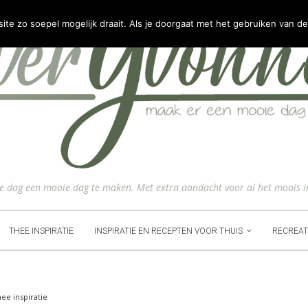
e zo soepel mogelijk draait. Als je doorgaat met het gebruiken van de
ke dag een mooie dag te maken. Met extra aandacht voor al het moois i
THEE INSPIRATIE
INSPIRATIE EN RECEPTEN VOOR THUIS
RECREAT
ee inspiratie