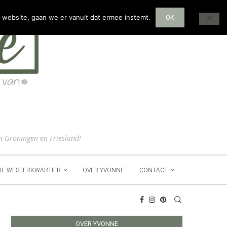
 website, gaan we er vanuit dat ermee instemt.
OK
n Groningen en Friesland!
IE WESTERKWARTIER
OVER YVONNE
CONTACT
OVER YVONNE